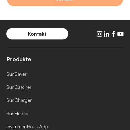
Kontakt
Produkte
SunSaver
SunCatcher
SunCharger
SunHeater
myLumenHaus App