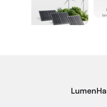
la
LumenHa