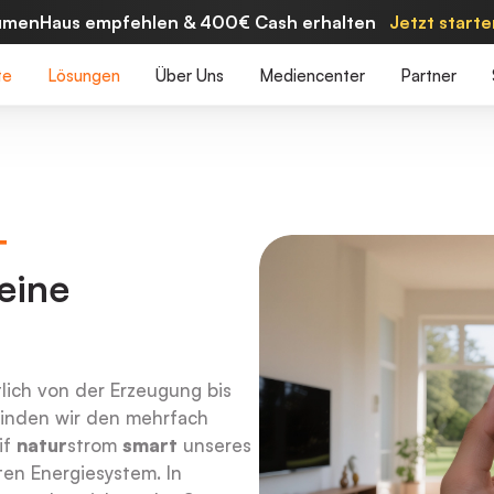
umenHaus empfehlen & 400€ Cash erhalten
Jetzt start
te
Lösungen
Über Uns
Mediencenter
Partner
+
eine
lich von der Erzeugung bis
inden wir den mehrfach
if
natur
strom
smart
unseres
ten Energiesystem. In