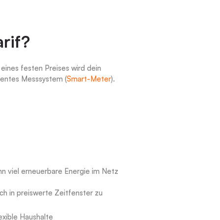
rif?
eines festen Preises wird dein
igentes Messsystem (
Smart-Meter
).
n viel erneuerbare Energie im Netz
h in preiswerte Zeitfenster zu
exible Haushalte