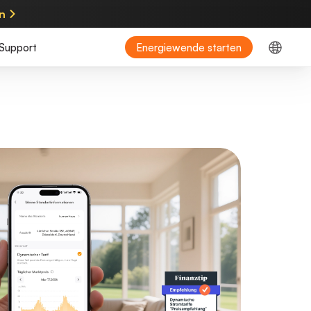
en
Support
Energiewende starten