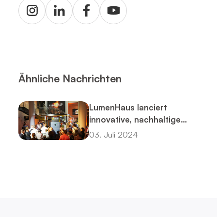
Ähnliche Nachrichten
LumenHaus lanciert
innovative, nachhaltige
Plattform und umfassende
03. Juli 2024
Smart-Home-Energielösung