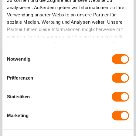
analysieren. Außerdem geben wir Informationen zu Ihrer
Verwendung unserer Website an unsere Partner für
soziale Medien, Werbung und Analysen weiter. Unsere
Partner führen diese Informationen möglicherweise mit
weiteren Daten zusammen, die Sie ihnen bereitgestellt
haben oder die sie im Rahmen Ihrer Nutzung der Dienste
gesammelt haben.
Einwilligungsauswahl
Notwendig
Solar Solutions Düsseldorf 2025 –
Düsseldorf
Präferenzen
03.–04. Dez. 2025
Weiterlesen
Statistiken
Marketing