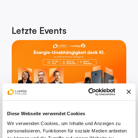
Letzte
Events
The smarter E Europe 2026 – München
Diese Webseite verwendet Cookies
Energie-Unabhangigkeit dank KI
Wir verwenden Cookies, um Inhalte und Anzeigen zu
personalisieren, Funktionen für soziale Medien anbieten
23.–25. Juni 2026
Weiterlesen
zu können und die Zugriffe auf unsere Website zu