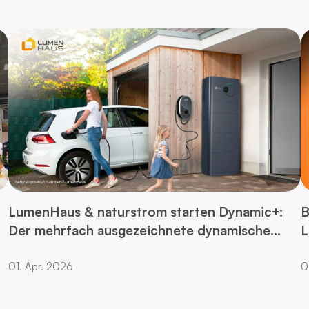
LumenHaus & naturstrom starten Dynamic+:
B
Der mehrfach ausgezeichnete dynamische
L
Stromtarif mit dem preisgekrönten
2
LumenHaus Speicher um deutsche Haushalte
01. Apr. 2026
0
einfach sparen zu lassen