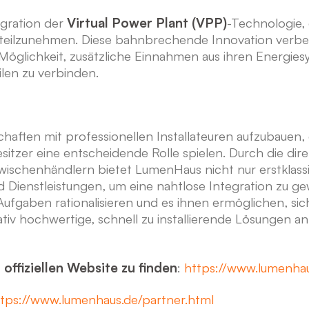
egration der
Virtual Power Plant (VPP)
-Technologie, 
eilzunehmen. Diese bahnbrechende Innovation verbess
Möglichkeit, zusätzliche Einnahmen aus ihren Energie
ilen zu verbinden.
haften mit professionellen Installateuren aufzubauen, 
esitzer eine entscheidende Rolle spielen. Durch die di
 Zwischenhändlern bietet LumenHaus nicht nur erstklas
ienstleistungen, um eine nahtlose Integration zu gewä
Aufgaben rationalisieren und es ihnen ermöglichen, sich
tiv hochwertige, schnell zu installierende Lösungen a
 offiziellen Website zu finden
:
https://www.lumenhau
tps://www.lumenhaus.de/partner.html