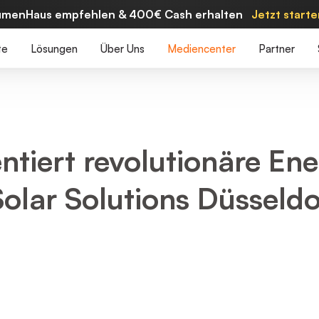
umenHaus empfehlen & 400€ Cash erhalten
Jetzt start
te
Lösungen
Über Uns
Mediencenter
Partner
tiert revolutionäre Ene
Solar Solutions Düsseld