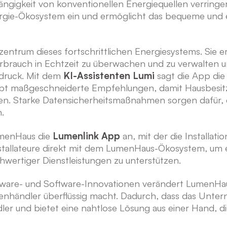
ängigkeit von konventionellen Energiequellen verringer
ergie-Ökosystem ein und ermöglicht das bequeme und 
lzentrum dieses fortschrittlichen Energiesystems. Sie 
brauch in Echtzeit zu überwachen und zu verwalten und
druck. Mit dem
KI-Assistenten Lumi
sagt die App die
ibt maßgeschneiderte Empfehlungen, damit Hausbesit
en. Starke Datensicherheitsmaßnahmen sorgen dafür, 
.
LumenHaus die
Lumenlink App
an, mit der die Installat
tallateure direkt mit dem LumenHaus-Ökosystem, um e
hwertiger Dienstleistungen zu unterstützen.
re- und Software-Innovationen verändert LumenHaus 
enhändler überflüssig macht. Dadurch, dass das Unter
ler und bietet eine nahtlose Lösung aus einer Hand, di