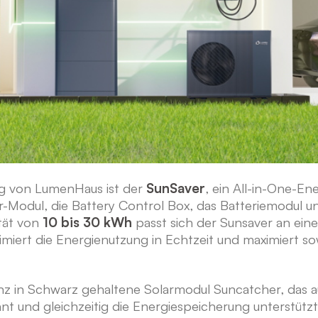
ng von LumenHaus ist der
SunSaver
, ein All-in-One-E
wer-Modul, die Battery Control Box, das Batteriemodu
ität von
10 bis 30 kWh
passt sich der Sunsaver an eine
miert die Energienutzung in Echtzeit und maximiert sowo
z in Schwarz gehaltene Solarmodul Suncatcher, das au
t und gleichzeitig die Energiespeicherung unterstüt