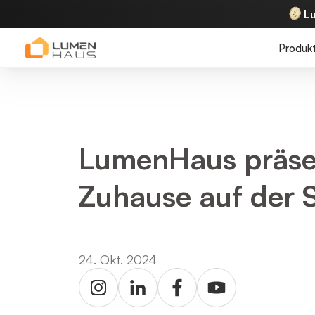
L
Produk
LumenHaus präsen
Zuhause auf der 
24. Okt. 2024